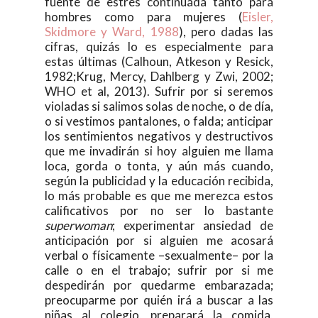
fuente de estrés continuada tanto para
hombres como para mujeres (
Eisler,
Skidmore y Ward, 1988
), pero dadas las
cifras, quizás lo es especialmente para
estas últimas (Calhoun, Atkeson y Resick,
1982;Krug, Mercy, Dahlberg y Zwi, 2002;
WHO et al, 2013). Sufrir por si seremos
violadas si salimos solas de noche, o de día,
o si vestimos pantalones, o falda; anticipar
los sentimientos negativos y destructivos
que me invadirán si hoy alguien me llama
loca, gorda o tonta, y aún más cuando,
según la publicidad y la educación recibida,
lo más probable es que me merezca estos
calificativos por no ser lo bastante
superwoman
; experimentar ansiedad de
anticipación por si alguien me acosará
verbal o físicamente –sexualmente– por la
calle o en el trabajo; sufrir por si me
despedirán por quedarme embarazada;
preocuparme por quién irá a buscar a las
niñas al colegio, preparará la comida,