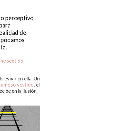
o perceptivo
para
realidad de
e podamos
la.
ene sentido
.
evivir en ella. Un
famoso vestido
, el
cibe en la ilusión.