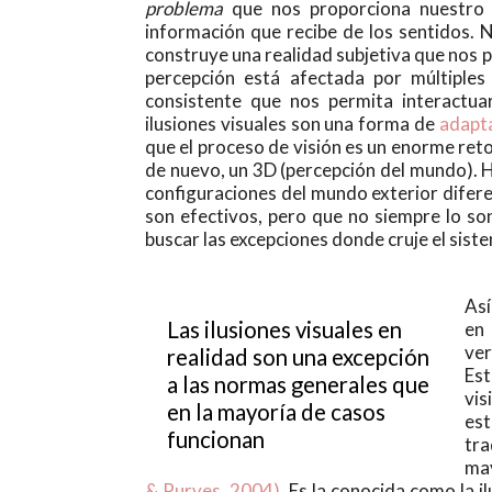
problema
que nos proporciona nuestro a
información que recibe de los sentidos. 
construye una realidad subjetiva que nos p
percepción está afectada por múltiples
consistente que nos permita interactua
ilusiones visuales son una forma de
adapt
que el proceso de visión es un enorme reto
de nuevo, un 3D (percepción del mundo). H
configuraciones del mundo exterior difere
son efectivos, pero que no siempre lo so
buscar las excepciones donde cruje el sist
Así
Las ilusiones visuales en
en 
ver
realidad son una excepción
Est
a las normas generales que
vis
en la mayoría de casos
est
funcionan
tra
may
& Purves, 2004)
. Es la conocida como la i