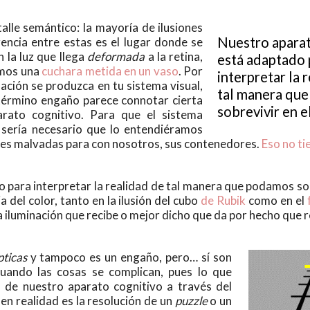
alle semántico: la mayoría de ilusiones
Nuestro aparat
erencia entre estas es el lugar donde se
n la luz que llega
deformada
a la retina,
está adaptado 
amos una
cuchara metida en un vaso
. Por
interpretar la 
ación se produzca en tu sistema visual,
tal manera qu
término engaño parece connotar cierta
sobrevivir en el
arato cognitivo. Para que el sistema
 sería necesario que lo entendiéramos
es malvadas para con nosotros, sus contenedores.
Eso no ti
para interpretar la realidad de tal manera que podamos sobr
 del color, tanto en la ilusión del cubo
de Rubik
como en el
a iluminación que recibe o mejor dicho que da por hecho que re
pticas
y tampoco es un engaño, pero… sí son
cuando las cosas se complican, pues lo que
 de nuestro aparato cognitivo a través del
 en realidad es la resolución de un
puzzle
o un