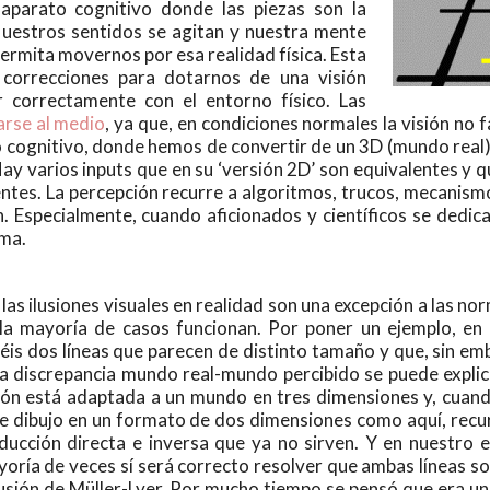
parato cognitivo donde las piezas son la
Nuestros sentidos se agitan y nuestra mente
ermita movernos por esa realidad física. Esta
 correcciones para dotarnos de una visión
r correctamente con el entorno físico. Las
arse al medio
, ya que, en condiciones normales la visión no 
 cognitivo, donde hemos de convertir de un 3D (mundo real) 
ay varios inputs que en su ‘versión 2D’ son equivalentes y 
ntes. La percepción recurre a algoritmos, trucos, mecanismo
n. Especialmente, cuando aficionados y científicos se dedi
ema.
 las ilusiones visuales en realidad son una excepción a las n
la mayoría de casos funcionan. Por poner un ejemplo, en 
éis dos líneas que parecen de distinto tamaño y que, sin em
a discrepancia mundo real-mundo percibido se puede expli
ión está adaptada a un mundo en tres dimensiones y, cuan
e dibujo en un formato de dos dimensiones como aquí, recu
ducción directa e inversa que ya no sirven. Y en nuestro e
oría de veces sí será correcto resolver que ambas líneas so
lusión de Müller-Lyer. Por mucho tiempo se pensó que era una