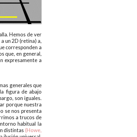
falla. Hemos de ver
a un 2D (retina) a,
que corresponden a
s que, en general,
can expresamente a
ormas generales que
la figura de abajo
bargo, son iguales.
car porque nuestra
do se nos presenta
rrimos a trucos de
ntorno habitual la
n distintas
(Howe,
 ilusión universal,