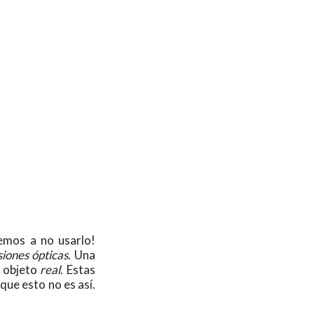
emos a no usarlo!
siones ópticas
. Una
l objeto
real
. Estas
que esto no es así.