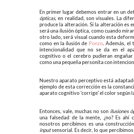
En primer lugar debemos entrar en un det
ópticas
, en realidad, son visuales. La dif
produce la alteración. Si la alteración es e
será una ilusión óptica, como cuando mir
otro lado, será visual cuando esta deform
como en la ilusión de
Ponzo
. Además, el 
intencionalidad que no se da en el ap
cognitivo o el cerebro pudieran engañar
como una pequeña personita con intencion
Nuestro aparato perceptivo está adaptado 
ejemplo de esta corrección es la constancia
aparato cognitivo ‘corrige’ el color según l
Entonces, vale, muchas no son
ilusiones ó
una falsedad de la mente, ¿no? Es ahí 
nosotros percibimos es una construcción
input
sensorial. Es decir, lo que percibimos