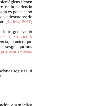
sicológicas tienen
o de la evidencia
lada es posible, no
tos indeseados; de
ar (
Barlow, 2010
;
mite ir generando
airburn, Cooper &
ncia, lo único que
os, sesgos que nos
a profesora Helena
nciones seguras, si
a.
ación y la práctica