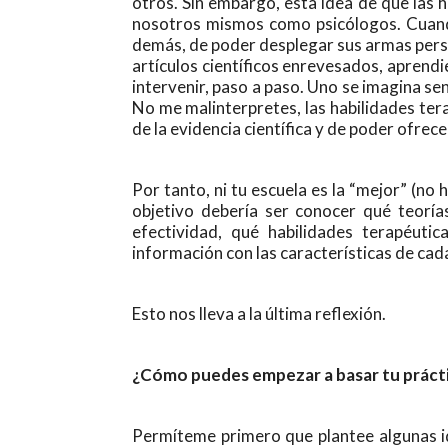
otros. Sin embargo, esta idea de que las 
nosotros mismos como psicólogos. Cuando 
demás, de poder desplegar sus armas perso
artículos científicos enrevesados, aprend
intervenir, paso a paso. Uno se imagina se
No me malinterpretes, las habilidades ter
de la evidencia científica y de poder ofrece
Por tanto, ni tu escuela es la “mejor” (no
objetivo debería ser conocer qué teorí
efectividad, qué habilidades terapéuti
información con las características de cada
Esto nos lleva a la última reflexión.
¿Cómo puedes empezar a basar tu práctica
Permíteme primero que plantee algunas ide