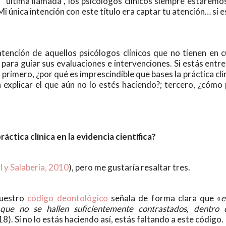
a “última llamada”, los psicólogos clínicos siempre estarem
 Mi única intención con este título era captar tu atención… si
tención de aquellos psicólogos clínicos que no tienen en c
la para guiar sus evaluaciones e intervenciones. Si estás entre
primero, ¿por qué es imprescindible que bases la práctica clín
n explicar el que aún no lo estés haciendo?; tercero, ¿cóm
áctica clínica en la evidencia científica?
l y Salaberia, 2010
), pero me gustaría resaltar tres.
Nuestro
código deontológico
señala de forma clara que «
e
que no se hallen suficientemente contrastados, dentro d
 18). Si no lo estás haciendo así, estás faltando a este código.