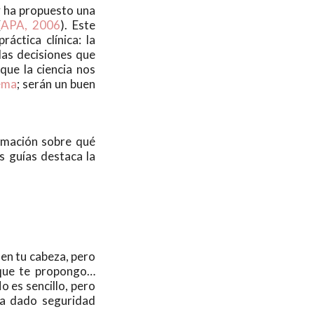
y ha propuesto una
(
APA, 2006
). Este
áctica clínica: la
 las decisiones que
que la ciencia nos
tema
; serán un buen
ormación sobre qué
s guías destaca la
 en tu cabeza, pero
 que te propongo…
o es sencillo, pero
 ha dado seguridad