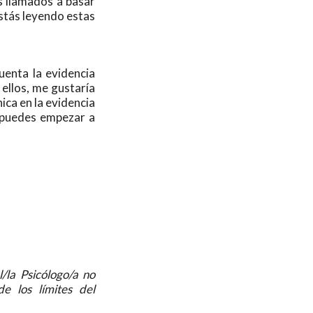
os llamados a basar
 estás leyendo estas
uenta la evidencia
 ellos, me gustaría
ica en la evidencia
o puedes empezar a
l/la Psicólogo/a no
e los límites del