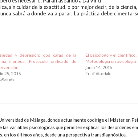
pero es necesario. Parafraseando a Da Vinci:
a, sin cuidar de la exactitud, o por mejor decir, de la ciencia
 nunca sabrá a donde va a parar. La práctica debe cimentar
siedad y depresión: dos caras de la
El psicólogo y el científico
sma moneda. Protocolo unificado de
Metodología en psicología
tervención
junio 14, 2015
io 25, 2015
En «Editorial»
 «Salud»
 Universidad de Málaga, donde actualmente codirige el Máster en Psi
 las variables psicológicas que permiten explicar los desórdenes em
, en los últimos años, desde una perspectiva transdiagnóstica.