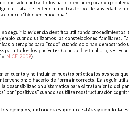
e no han sido contrastados para intentar explicar un problem
alguien trata de entender un trastorno de ansiedad gen
xia como un “bloqueo emocional”.
no seguir la evidencia científica utilizando procedimientos, 
jemplo cuando utilizamos las constelaciones familiares. T
cnicas o terapias para “todo”, cuando solo han demostrado u
ss
para todos los pacientes (cuando, hasta ahora, se reco
ón;
NICE, 2009
).
er en cuenta y no incluir en nuestra práctica los avances que
ntervención; o hacerlo de forma incorrecta. Es seguir utili
a desensibilización sistemática para el tratamiento del pán
” por “positivos” cuando se utiliza reestructuración cogniti
tos ejemplos, entonces es que no estás siguiendo la evid