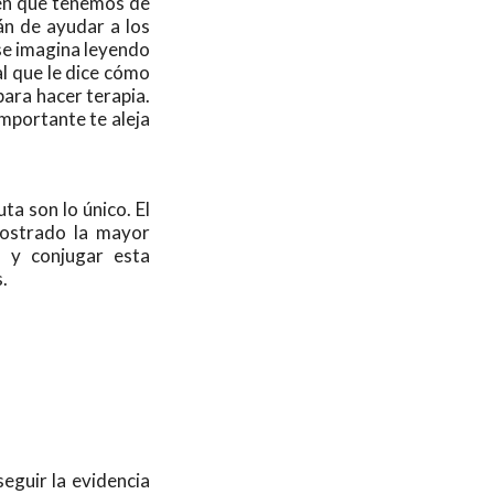
gen que tenemos de
án de ayudar a los
se imagina leyendo
l que le dice cómo
para hacer terapia.
mportante te aleja
ta son lo único. El
mostrado la mayor
, y conjugar esta
.
eguir la evidencia