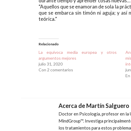
durante tiempo y aprender cosas nuevas… 
“Aquellos que se enamoran de sola la práctic
que se embarca sin timón ni aguja; y así
teórica.”
Relacionado
La equívoca media europea y otros
An
argumentos mejores
mi
julio 31, 2020
in
Con 2 comentarios
jun
En
Acerca de
Martín Salguero
Doctor en Psicología, profesor en la
MindGroup™. Investiga principalmente
los tratamientos para estos problemas