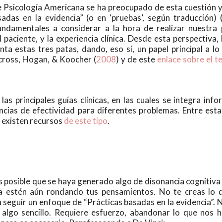
e Psicología Americana se ha preocupado de esta cuestión 
das en la evidencia” (o en ‘pruebas’, según traducción) 
damentales a considerar a la hora de realizar nuestra pr
el paciente, y la experiencia clínica. Desde esta perspectiva,
 estas tres patas, dando, eso sí, un papel principal a lo 
cross, Hogan, & Koocher (
2008
) y de este
enlace sobre el 
as principales guías clínicas, en las cuales se integra inf
ias de efectividad para diferentes problemas. Entre esta
n existen recursos
de este tipo
.
 es posible que se haya generado algo de disonancia cognitiva
cia estén aún rondando tus pensamientos. No te creas lo
a seguir un enfoque de “Prácticas basadas en la evidencia”. N
se algo sencillo. Requiere esfuerzo, abandonar lo que nos