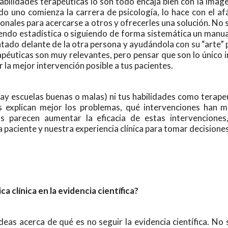
habilidades terapéuticas lo son todo encaja bien con la ima
uno comienza la carrera de psicología, lo hace con el af
nales para acercarse a otros y ofrecerles una solución. No 
iendo estadística o siguiendo de forma sistemática un manua
ntado delante de la otra persona y ayudándola con su “arte” 
apéuticas son muy relevantes, pero pensar que son lo único i
r la mejor intervención posible a tus pacientes.
 hay escuelas buenas o malas) ni tus habilidades como terapeu
as explican mejor los problemas, qué intervenciones han 
cas parecen aumentar la eficacia de estas intervenciones
 paciente y nuestra experiencia clínica para tomar decisiones
 clínica en la evidencia científica?
as acerca de qué es no seguir la evidencia científica. No s