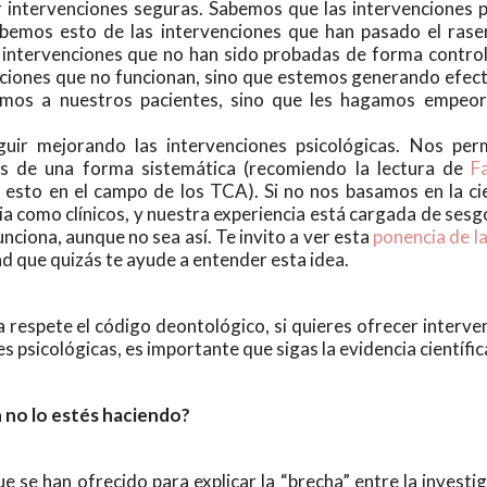
 intervenciones seguras. Sabemos que las intervenciones p
bemos esto de las intervenciones que han pasado el raser
mos intervenciones que no han sido probadas de forma contro
nciones que no funcionan, sino que estemos generando efec
mos a nuestros pacientes, sino que les hagamos empeor
guir mejorando las intervenciones psicológicas. Nos per
s de una forma sistemática (recomiendo la lectura de
F
 esto en el campo de los TCA). Si no nos basamos en la cie
a como clínicos, y nuestra experiencia está cargada de sesg
nciona, aunque no sea así. Te invito a ver esta
ponencia de l
d que quizás te ayude a entender esta idea.
ca respete el código deontológico, si quieres ofrecer interve
 psicológicas, es importante que sigas la evidencia científic
 no lo estés haciendo?
se han ofrecido para explicar la “brecha” entre la investig