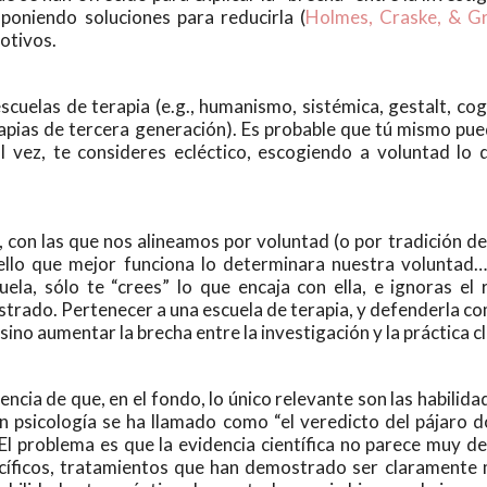
oponiendo soluciones para reducirla (
Holmes, Craske, & Gr
otivos.
escuelas de terapia (e.g., humanismo, sistémica, gestalt, co
rapias de tercera generación). Es probable que tú mismo pued
l vez, te consideres ecléctico, escogiendo a voluntad lo
, con las que nos alineamos por voluntad (o por tradición de
lo que mejor funciona lo determinara nuestra voluntad…
la, sólo te “crees” lo que encaja con ella, e ignoras el
strado. Pertenecer a una escuela de terapia, y defenderla co
sino aumentar la brecha entre la investigación y la práctica cl
ncia de que, en el fondo, lo único relevante son las habilida
 psicología se ha llamado como “el veredicto del pájaro do
 El problema es que la evidencia científica no parece muy d
ecíficos, tratamientos que han demostrado ser claramente