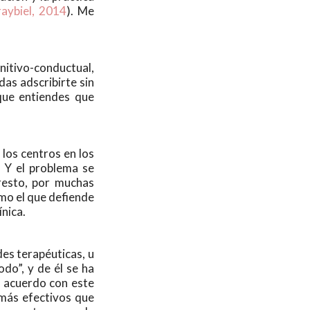
aybiel, 2014
). Me
gnitivo-conductual,
as adscribirte sin
 que entiendes que
 los centros en los
 Y el problema se
 resto, por muchas
mo el que defiende
ínica.
des terapéuticas, u
do”, y de él se ha
e acuerdo con este
 más efectivos que