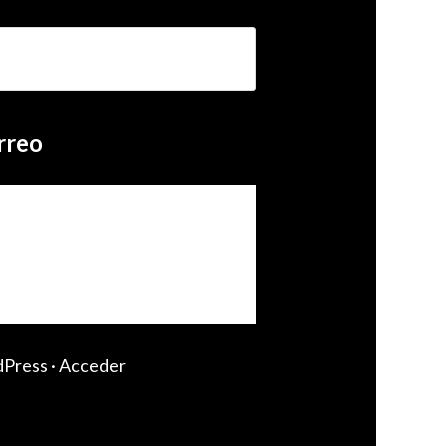
rreo
Press
·
Acceder