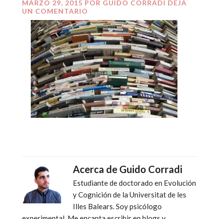
MARZO 29, 2015
POR
GUIDO CORRADI
DEJA
UN COMENTARIO
Acerca de
Guido Corradi
Estudiante de doctorado en Evolución
y Cognición de la Universitat de les
Illes Balears. Soy psicólogo
experimental. Me encanta escribir en blogs y