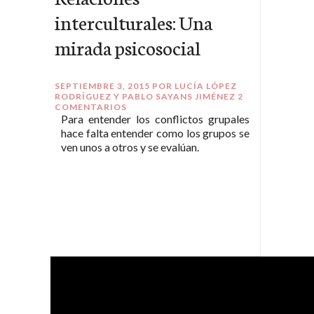
interculturales: Una
mirada psicosocial
SEPTIEMBRE 3, 2015
POR
LUCÍA LÓPEZ
RODRÍGUEZ Y PABLO SAYANS JIMÉNEZ
2
COMENTARIOS
Para entender los conflictos grupales
hace falta entender como los grupos se
ven unos a otros y se evalúan.