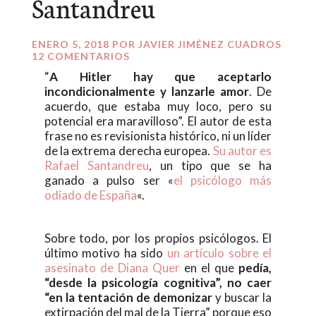
Santandreu
ENERO 5, 2018
POR
JAVIER JIMÉNEZ CUADROS
12 COMENTARIOS
“
A Hitler hay que aceptarlo
incondicionalmente y lanzarle amor
. De
acuerdo, que estaba muy loco, pero su
potencial era maravilloso”. El autor de esta
frase no es revisionista histórico, ni un líder
de la extrema derecha europea.
Su autor es
Rafael Santandreu
, un tipo que se ha
ganado a pulso ser «
el psicólogo más
odiado de España
«.
Sobre todo, por los propios psicólogos. El
último motivo ha sido
un artículo sobre el
asesinato de Diana Quer
en el que
pedía,
“desde la psicología cognitiva”, no caer
“en la tentación de demonizar
y buscar la
extirpación del mal de la Tierra” porque eso